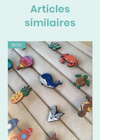
Articles
similaires
BOIS
BOIS