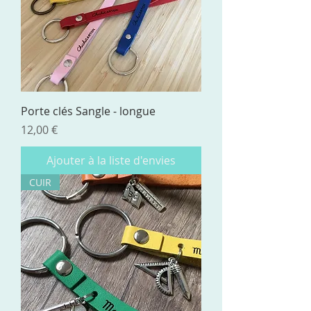
Porte clés Sangle - longue
Prix
12,00 €
Ajouter à la liste d'envies
CUIR