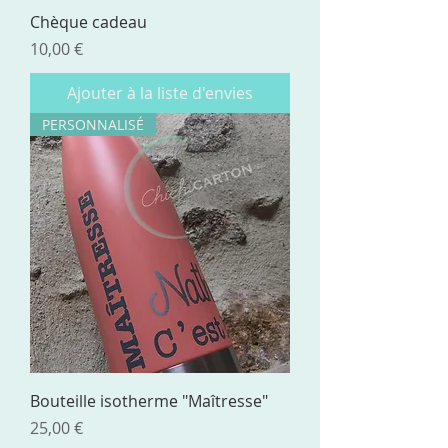
Chèque cadeau
Prix
10,00 €
Ajouter à la liste d'envies
PERSONNALISÉ
Bouteille isotherme "Maîtresse"
Prix
25,00 €