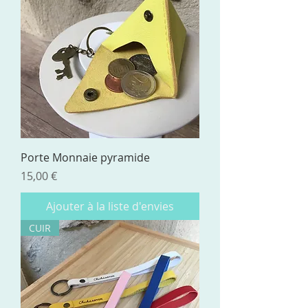
Porte Monnaie pyramide
Prix
15,00 €
Ajouter à la liste d'envies
CUIR