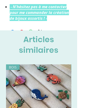
- N'hésitez pas à me contacter
pour me commander la création
de bijoux assortis ! -
Articles
similaires
BOIS
BOIS