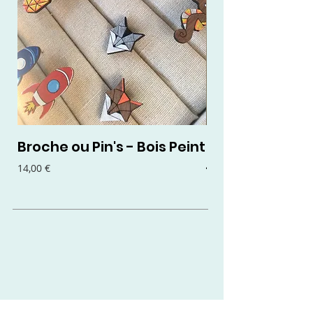
Broche ou Pin's - Bois Peint
Boucles d'oreil
- Bois Peint
Prix
14,00 €
Prix
15,00 €