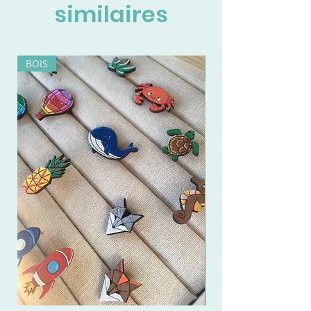
similaires
BOIS
BOIS