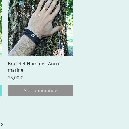
Aperçu rapide
Bracelet Homme - Ancre
marine
Prix
25,00 €
Sur commande