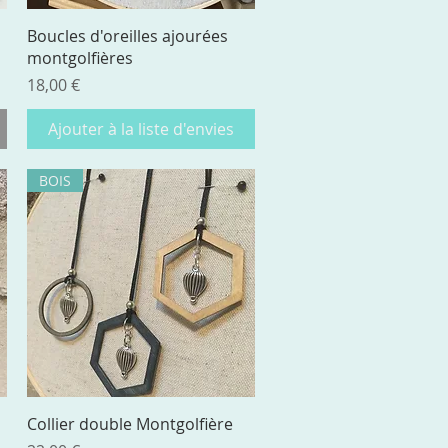
Aperçu rapide
Boucles d'oreilles ajourées
montgolfières
Prix
18,00 €
Ajouter à la liste d'envies
BOIS
Aperçu rapide
Collier double Montgolfière