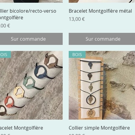
Aperçu rapide
Aperçu rapide
llier bicolore/recto-verso
Bracelet Montgolfière métal
ntgolfière
Prix
13,00 €
ix
,00 €
Sur commande
Sur commande
BOIS
BOIS
Aperçu rapide
Aperçu rapide
acelet Montgolfière
Collier simple Montgolfière