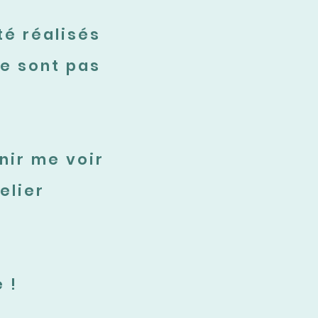
té réalisés
ne sont pas
nir me voir
elier
 !