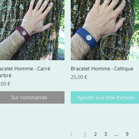
Aperçu rapide
Aperçu rapide
acelet Homme - Carré
Bracelet Homme - Celtique
rbré
Prix
25,00 €
ix
,00 €
Sur commande
Ajouter à la liste d'envies
1
2
3
...
9