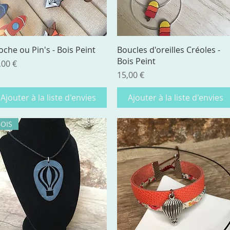
Aperçu rapide
Aperçu rapide
oche ou Pin's - Bois Peint
Boucles d'oreilles Créoles -
Bois Peint
ix
,00 €
Prix
15,00 €
Ajouter à la liste d'envies
Ajouter à la liste d'envies
BOIS