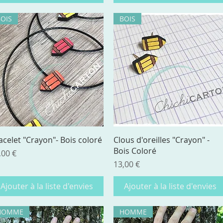
BOIS
BOIS
Aperçu rapide
Aperçu rapide
acelet "Crayon"- Bois coloré
Clous d'oreilles "Crayon" -
Bois Coloré
ix
,00 €
Prix
13,00 €
Ajouter à la liste d'envies
Ajouter à la liste d'envies
HOMME
HOMME