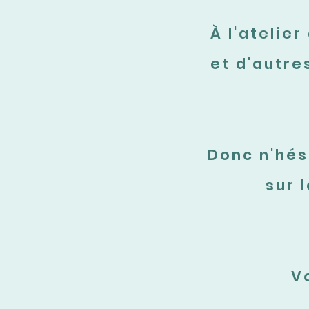
À l'atelie
et d'autre
Donc n'hés
sur 
V