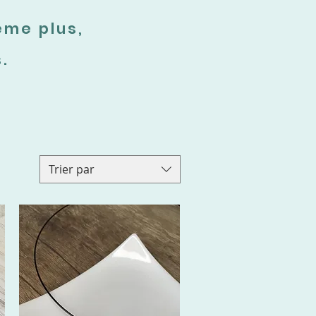
ême plus,
.
Trier par