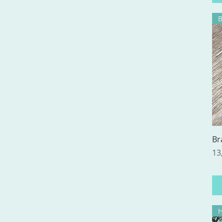
Br
Pr
13