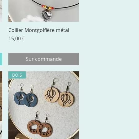
Aperçu rapide
Collier Montgolfière métal
Prix
15,00 €
Sur commande
BOIS