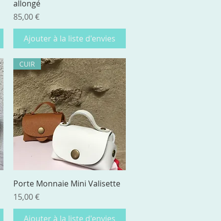
allongé
Prix
85,00 €
Ajouter à la liste d'envies
CUIR
Aperçu rapide
Porte Monnaie Mini Valisette
Prix
15,00 €
Ajouter à la liste d'envies