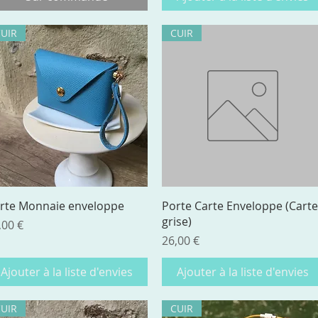
CUIR
CUIR
Aperçu rapide
Aperçu rapide
rte Monnaie enveloppe
Porte Carte Enveloppe (Carte
grise)
ix
,00 €
Prix
26,00 €
Ajouter à la liste d'envies
Ajouter à la liste d'envies
CUIR
CUIR