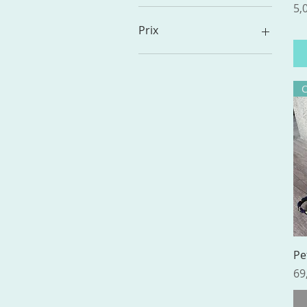
Pr
5,
Prix
5 €
85 €
Pe
Pr
69