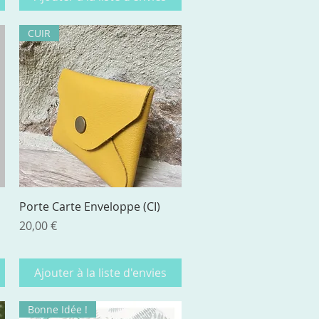
CUIR
Aperçu rapide
Porte Carte Enveloppe (CI)
Prix
20,00 €
Ajouter à la liste d'envies
Bonne Idée !