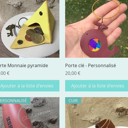
Aperçu rapide
Aperçu rapide
rte Monnaie pyramide
Porte clé - Personnalisé
ix
Prix
,00 €
20,00 €
Ajouter à la liste d'envies
Ajouter à la liste d'envies
PERSONNALISÉ
CUIR