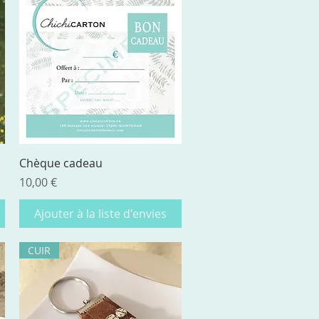
Aperçu rapide
Chèque cadeau
Prix
10,00 €
Ajouter à la liste d'envies
CUIR