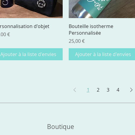
Aperçu rapide
Aperçu rapide
rsonnalisation d'objet
Bouteille isotherme
Personnalisée
ix
,00 €
Prix
25,00 €
Ajouter à la liste d'envies
Ajouter à la liste d'envies
1
2
3
4
Boutique