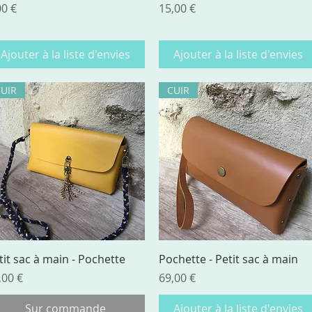
ix
Prix
00 €
15,00 €
Ajouter à la liste d'envies
Ajouter à la liste d'envies
CUIR
CUIR
Aperçu rapide
Aperçu rapide
tit sac à main - Pochette
Pochette - Petit sac à main
ix
Prix
,00 €
69,00 €
Sur commande
Ajouter à la liste d'envies