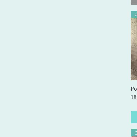
Po
Pr
18