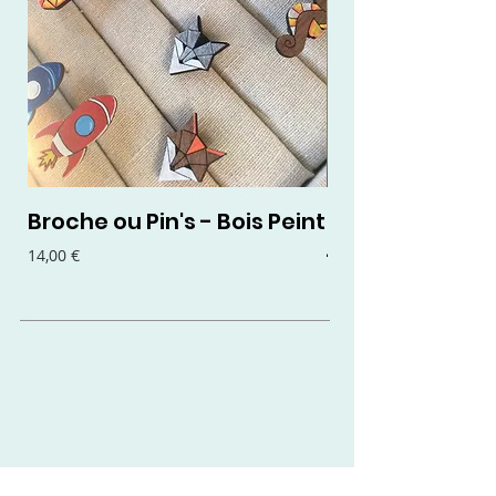
Broche ou Pin's - Bois Peint
Boucles d'oreil
- Bois Peint
Prix
14,00 €
Prix
15,00 €