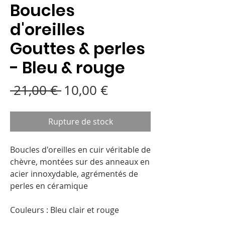
Boucles
d'oreilles
Gouttes & perles
- Bleu & rouge
Prix
Prix
 21,00 € 
10,00 €
original
promotionnel
Rupture de stock
Boucles d'oreilles en cuir véritable de
chèvre, montées sur des anneaux en
acier innoxydable, agrémentés de
perles en céramique
Couleurs : Bleu clair et rouge