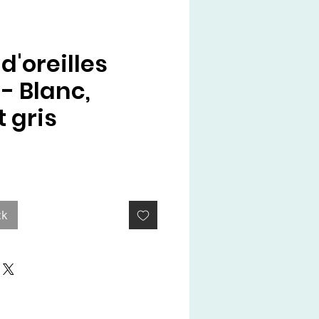
d'oreilles
- Blanc,
 gris
x
ck