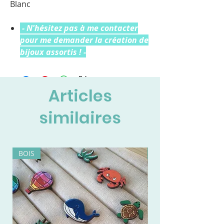
Blanc
- N'hésitez pas à me contacter
pour me demander la création de
bijoux assortis ! -
Articles
similaires
BOIS
BOIS