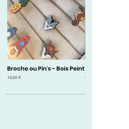
Broche ou Pin's - Bois Peint
Boucles d'oreil
- Bois Peint
Prix
14,00 €
Prix
15,00 €