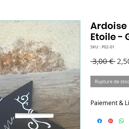
Ardoise 
Etoile - 
SKU : P02-01
Prix
 3,00 € 
2,5
orig
Rupture de sto
Paiement & L
Au choix :
- retrait et paiemen
Chichicarton