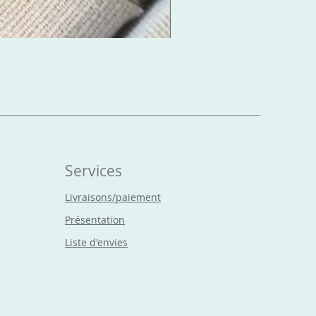
Boucles d'oreilles Cr
Prix
15,00 €
Services
Livraisons/paiement
Présentation
Liste d'envies