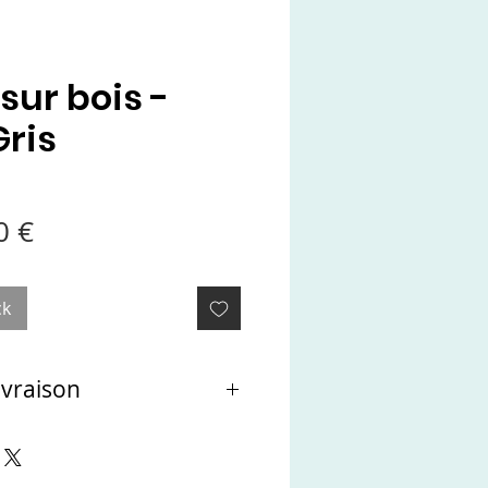
sur bois -
Gris
Prix
0 €
inal
promotionnel
ck
ivraison
t directement à l'atelier de