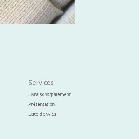
Boucles d'oreilles Cr
Prix
15,00 €
Services
Livraisons/paiement
Présentation
Liste d'envies