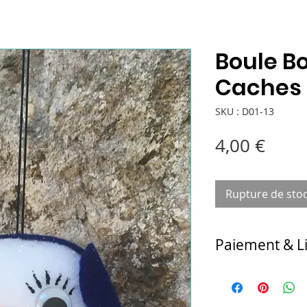
Boule 
Caches o
SKU : D01-13
Prix
4,00 €
Rupture de sto
Paiement & L
Au choix :
- retrait et paiemen
Chichicarton