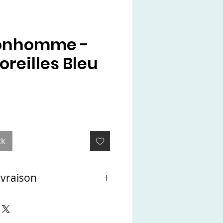
Bonhomme -
reilles Bleu
ck
ivraison
t directement à l'atelier de