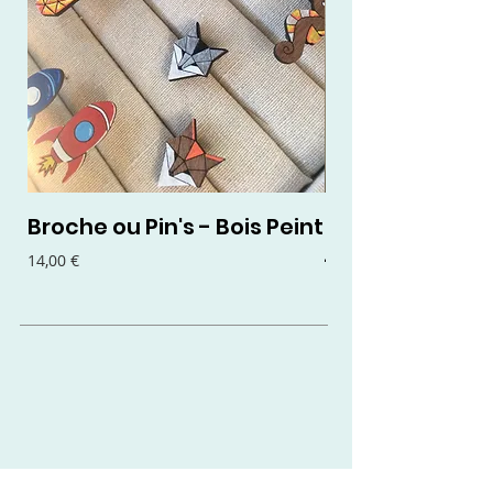
Broche ou Pin's - Bois Peint
Boucles d'oreil
- Bois Peint
Prix
14,00 €
Prix
15,00 €