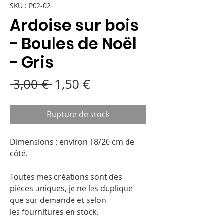
SKU : P02-02
Ardoise sur bois
- Boules de Noël
- Gris
Prix
Prix
 3,00 € 
1,50 €
original
promotionnel
Rupture de stock
Dimensions : environ 18/20 cm de
côté.
Toutes mes créations sont des
pièces uniques, je ne les duplique
que sur demande et selon
les fournitures en stock.