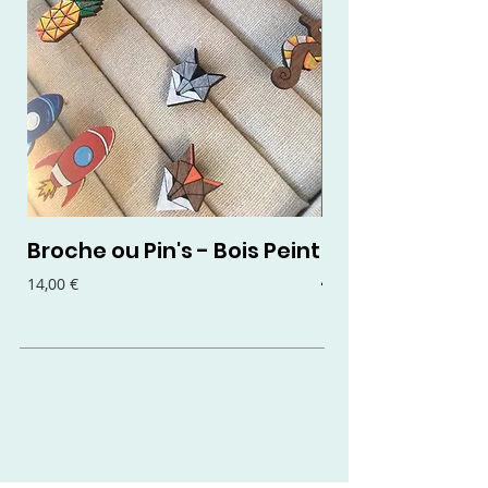
Broche ou Pin's - Bois Peint
Boucles d'oreil
- Bois Peint
Prix
14,00 €
Prix
15,00 €