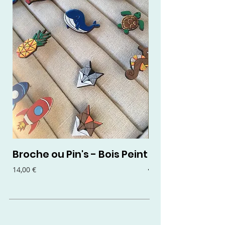
Broche ou Pin's - Bois Peint
Boucles d'oreil
- Bois Peint
Prix
14,00 €
Prix
15,00 €