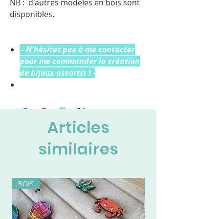
NB : d'autres modèles en bois sont
disponibles.
- N'hésitez pas à me contacter
pour me commander la création
de bijoux assortis ! -
Articles
similaires
BOIS
BOIS