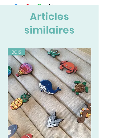
Articles
similaires
BOIS
BOIS