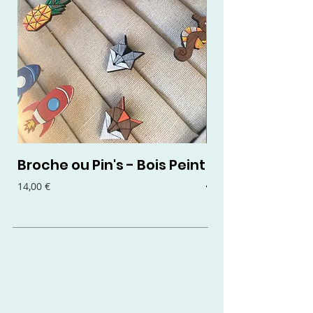
Broche ou Pin's - Bois Peint
Boucles d'oreil
- Bois Peint
Prix
14,00 €
Prix
15,00 €