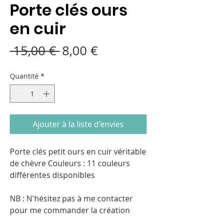
Porte clés ours
en cuir
Prix
Prix
 15,00 € 
8,00 €
original
promotionnel
Quantité
*
Ajouter à la liste d'envies
Porte clés petit ours en cuir véritable
de chèvre Couleurs : 11 couleurs
différentes disponibles
NB : N'hésitez pas à me contacter
pour me commander la création