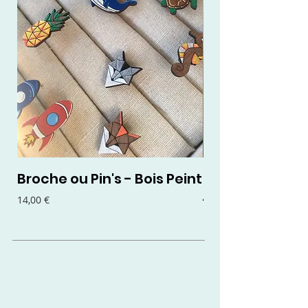
Broche ou Pin's - Bois Peint
Boucles d'oreil
- Bois Peint
Prix
14,00 €
Prix
15,00 €