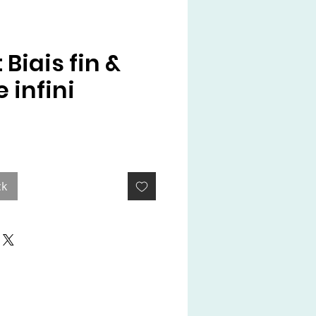
 Biais fin &
 infini
x
ck