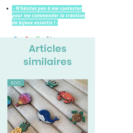
- N'hésitez pas à me contacter
pour me commander la création
de bijoux assortis ! -
Articles
similaires
BOIS
BOIS