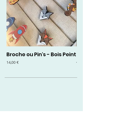
Broche ou Pin's - Bois Peint
Boucles d'oreil
- Bois Peint
Prix
14,00 €
Prix
15,00 €