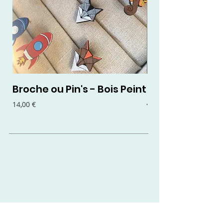
Broche ou Pin's - Bois Peint
Boucles d'oreil
- Bois Peint
Prix
14,00 €
Prix
15,00 €
Contact