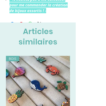
pour me commander la création
de bijoux assortis ! -
Articles
similaires
BOIS
BOIS