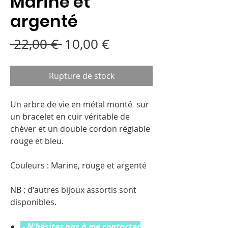
Marine et
argenté
Prix
Prix
 22,00 € 
10,00 €
original
promotionnel
Rupture de stock
Un arbre de vie en métal monté sur
un bracelet en cuir véritable de
chèver et un double cordon réglable
rouge et bleu.
Couleurs : Marine, rouge et argenté
NB : d'autres bijoux assortis sont
disponibles.
- N'hésitez pas à me contacter