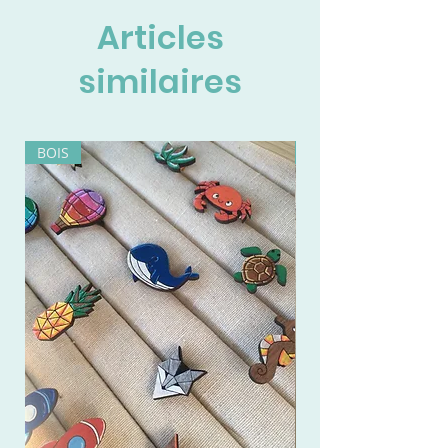
Articles
similaires
BOIS
BOIS