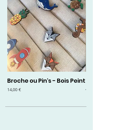
Broche ou Pin's - Bois Peint
Boucles d'oreil
- Bois Peint
Prix
14,00 €
Prix
15,00 €