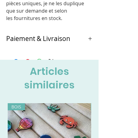
pièces uniques, je ne les duplique
que sur demande et selon
les fournitures en stock.
Paiement & Livraison
Au choix :
- retrait et paiement directement à
l'atelier de Chichicarton
Articles
- ou envoi en Colissimo à la réception du
règlement
similaires
BOIS
BOIS