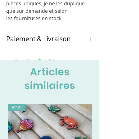
pièces uniques, je ne les duplique
que sur demande et selon
les fournitures en stock.
Paiement & Livraison
Au choix :
- retrait et paiement directement à
l'atelier de Chichicarton
Articles
- ou envoi en Colissimo à la réception du
règlement
similaires
BOIS
BOIS