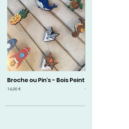
Broche ou Pin's - Bois Peint
Boucles d'oreil
- Bois Peint
Prix
14,00 €
Prix
15,00 €