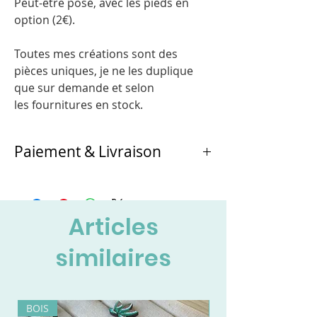
Peut-être posé, avec les pieds en
option (2€).
Toutes mes créations sont des
pièces uniques, je ne les duplique
que sur demande et selon
les fournitures en stock.
Paiement & Livraison
Au choix :
- retrait et paiement directement à
l'atelier de Chichicarton
Articles
- ou envoi en Colissimo à la réception du
règlement
similaires
BOIS
BOIS