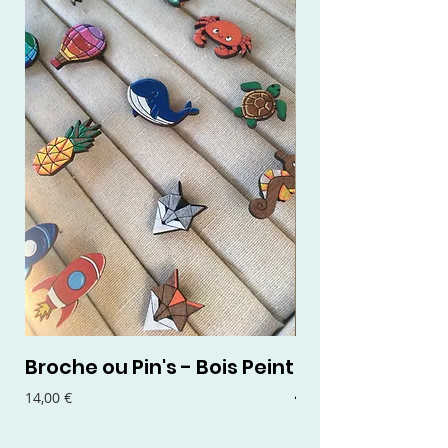
Broche ou Pin's - Bois Peint
Boucles d'oreil
- Bois Peint
Prix
14,00 €
Prix
15,00 €