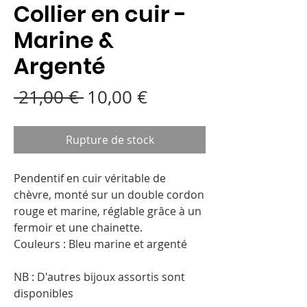
Collier en cuir -
Marine &
Argenté
Prix
Prix
 21,00 € 
10,00 €
original
promotionnel
Rupture de stock
Pendentif en cuir véritable de
chèvre, monté sur un double cordon
rouge et marine, réglable grâce à un
fermoir et une chainette.
Couleurs : Bleu marine et argenté
NB : D'autres bijoux assortis sont
disponibles