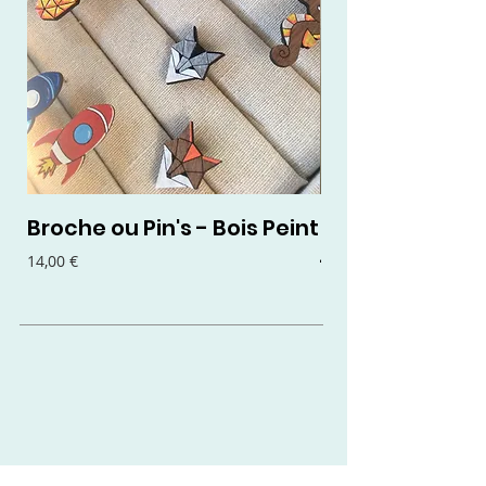
Broche ou Pin's - Bois Peint
Boucles d'oreil
- Bois Peint
Prix
14,00 €
Prix
15,00 €