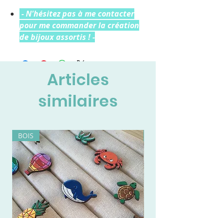
- N'hésitez pas à me contacter
pour me commander la création
de bijoux assortis ! -
Articles
similaires
BOIS
BOIS