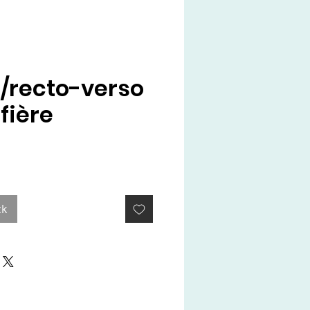
e/recto-verso
fière
x
ck