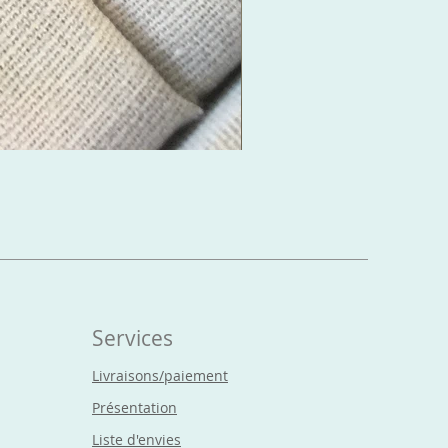
Boucles d'oreilles Cr
Prix
15,00 €
Services
Livraisons/paiement
Présentation
Liste d'envies