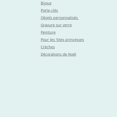
Bijoux
Porte-clés
Objets
personnalisés
Gravure sur verre
Peinture
Pour les 'tites princesses
Crèches
Décorations de Noël