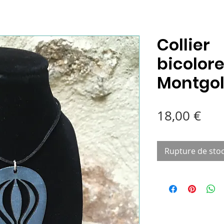
Collier
bicolor
Montgol
Pri
18,00 €
Rupture de sto