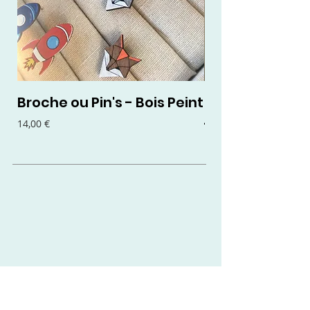
Broche ou Pin's - Bois Peint
Boucles d'oreil
- Bois Peint
Prix
14,00 €
Prix
15,00 €
Contact