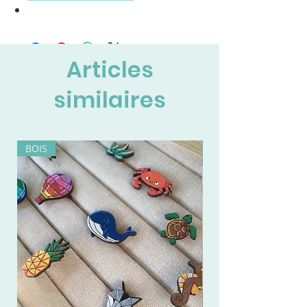
Articles
similaires
BOIS
BOIS