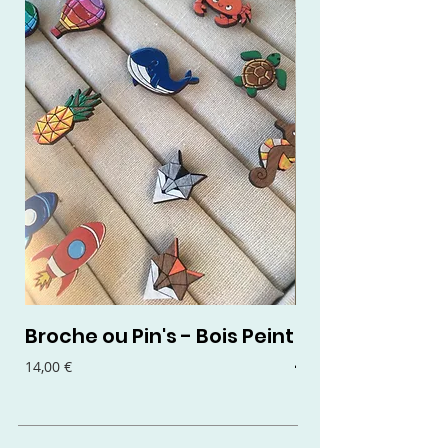
Broche ou Pin's - Bois Peint
Boucles d'oreil
- Bois Peint
Prix
14,00 €
Prix
15,00 €