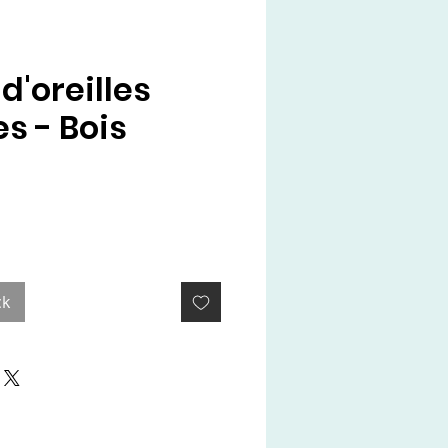
d'oreilles
s - Bois
x
ck