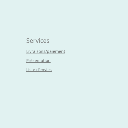
Prix
15,00 €
Services
Livraisons/paiement
Présentation
Liste d'envies